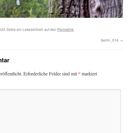
icht. Setze ein Lesezeichen auf den
Permalink
.
berlin_014
→
tar
*
öffentlicht.
Erforderliche Felder sind mit
markiert