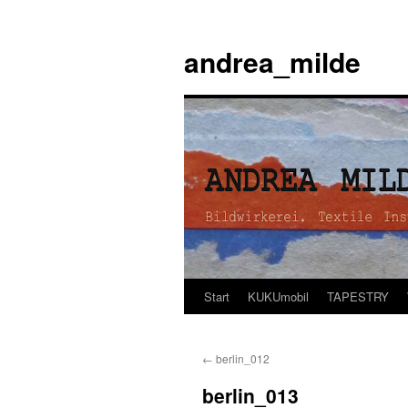
andrea_milde
Start
KUKUmobil
TAPESTRY
Zum
Inhalt
←
berlin_012
springen
berlin_013