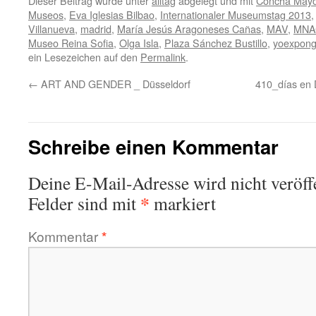
Dieser Beitrag wurde unter
alltag
abgelegt und mit
Concha May
Museos
,
Eva Iglesias Bilbao
,
Internationaler Museumstag 2013
Villanueva
,
madrid
,
María Jesús Aragoneses Cañas
,
MAV
,
MNA
Museo Reina Sofia
,
Olga Isla
,
Plaza Sánchez Bustillo
,
yoexpong
ein Lesezeichen auf den
Permalink
.
←
ART AND GENDER _ Düsseldorf
410_días en 
Schreibe einen Kommentar
Deine E-Mail-Adresse wird nicht veröffe
*
Felder sind mit
markiert
Kommentar
*