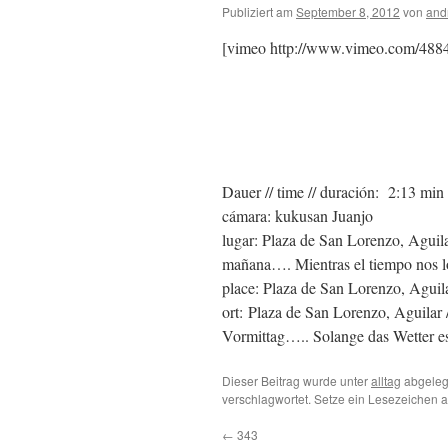
Publiziert am
September 8, 2012
von
and
[vimeo http://www.vimeo.com/48
.
.
Dauer // time // duración: 2:13 min
cámara: kukusan Juanjo
lugar: Plaza de San Lorenzo, Agu
mañana…. Mientras el tiempo nos l
place: Plaza de San Lorenzo, Aguila
ort: Plaza de San Lorenzo, Agui
Vormittag….. Solange das Wetter e
Dieser Beitrag wurde unter
alltag
abgeleg
verschlagwortet. Setze ein Lesezeichen 
←
343