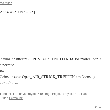
rea milde
845884 w=500&h=375]
ilar //una de nuestras OPEN_AIR_TRICOTADA los martes por la
o permite…..
r//
lar // eins unserer Open_AIR_STRICK_TREFFEN am Dienstag
s erlaubt…..
t und mit
410_days Proyect
,
410_Tage Projekt
,
proyecto 410 días
auf den
Permalink
.
341
→