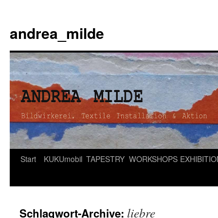
andrea_milde
Zum
Start
KUKUmobil
TAPESTRY
WORKSHOPS
EXHIBITI
Inhalt
springen
liebre
Schlagwort-Archive: