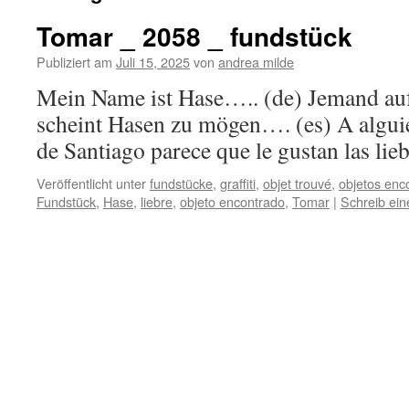
Tomar _ 2058 _ fundstück
Publiziert am
Juli 15, 2025
von
andrea milde
Mein Name ist Hase….. (de) Jemand au
scheint Hasen zu mögen…. (es) A algui
de Santiago parece que le gustan
Veröffentlicht unter
fundstücke
,
graffiti
,
objet trouvé
,
objetos enc
Fundstück
,
Hase
,
liebre
,
objeto encontrado
,
Tomar
|
Schreib ei