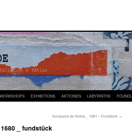
WORKSHOPS
EXHIBITIONS
AKTIONEN
LABYRINTHS
FOUNDL
Xunqueira de Ambía _ 1681 – Fundstück
→
 1680 _ fundstück