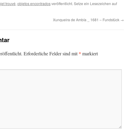
jet trouvé
,
objetos encontrados
veröffentlicht. Setze ein Lesezeichen auf
Xunqueira de Ambía _ 1681 – Fundstück
→
tar
*
öffentlicht.
Erforderliche Felder sind mit
markiert