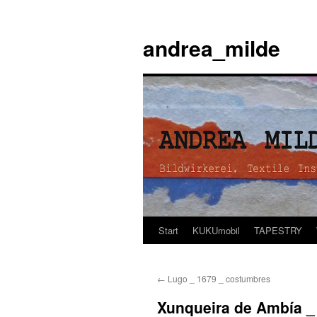
andrea_milde
Start
KUKUmobil
TAPESTRY
Zum
Inhalt
←
Lugo _ 1679 _ costumbres
springen
Xunqueira de Ambía _