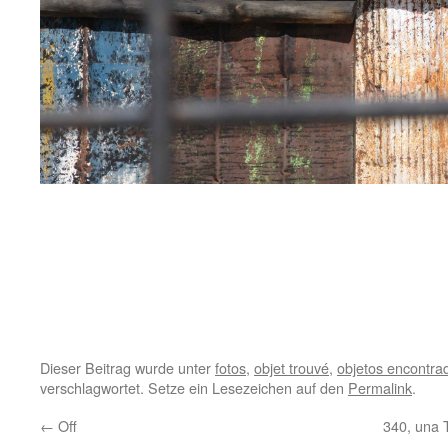
.
.
.
Dieser Beitrag wurde unter
fotos
,
objet trouvé
,
objetos encontra
verschlagwortet. Setze ein Lesezeichen auf den
Permalink
.
←
Off
340, una 