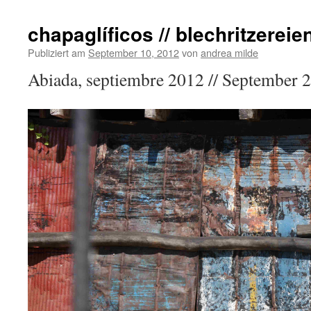
chapaglíficos // blechritzereie
Publiziert am
September 10, 2012
von
andrea milde
Abiada, septiembre 2012 // September 