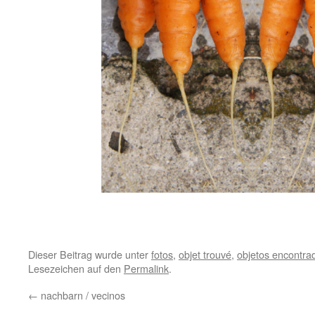
.
Dieser Beitrag wurde unter
fotos
,
objet trouvé
,
objetos encontra
Lesezeichen auf den
Permalink
.
←
nachbarn / vecinos